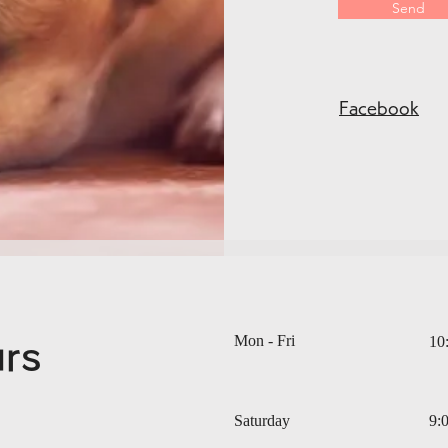
Send
Facebook
Mon - Fri
10
rs
Saturday
9: