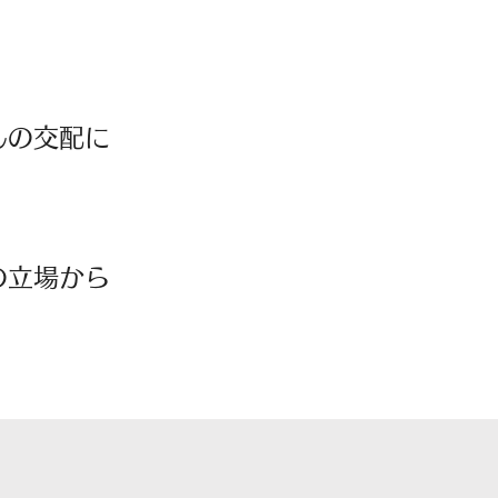
んの交配に
。
の立場から